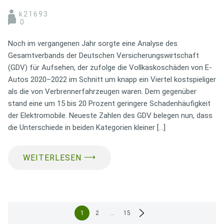
k21693
0
Noch im vergangenen Jahr sorgte eine Analyse des
Gesamtverbands der Deutschen Versicherungswirtschaft
(GDV) für Aufsehen, der zufolge die Vollkaskoschäden von E-
Autos 2020–2022 im Schnitt um knapp ein Viertel kostspieliger
als die von Verbrennerfahrzeugen waren. Dem gegenüber
stand eine um 15 bis 20 Prozent geringere Schadenhäufigkeit
der Elektromobile. Neueste Zahlen des GDV belegen nun, dass
die Unterschiede in beiden Kategorien kleiner […]
⟶
WEITERLESEN
Seitennummerierung
1
2
…
15