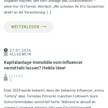
Angaben machen, den Rest erledige das Gutachtenbüro –
ohne Vor-OrtTermin. Wörtlich: „Wir schicken Ihr Kfz-Gutachten
direkt an die Versicherung. […]
⟶
WEITERLESEN
27.01.2026
ALLGEMEIN
Kapitalanlage-Immobilie vom Influencer
vermitteln lassen? Heikle Idee!
k21693
0
Ende 2024 wurde bekannt, dass der bekannte Influencer „Immo
Tommy“ alias Tomislav Primorac manchen Followern teure
Schrottimmobilien vermittelt hatte. Während er aktuell an
seinem Comeback arbeitet, lebt sein Geschäftsmodell