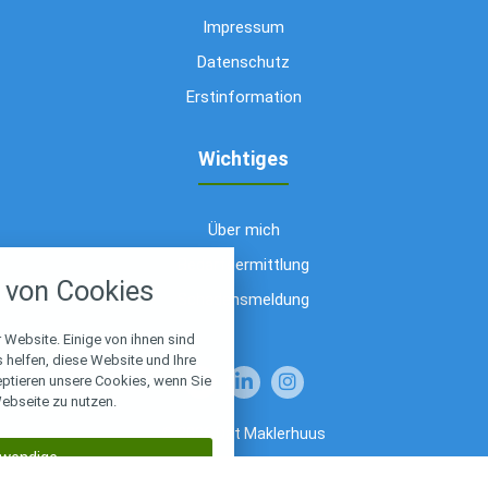
Impressum
Datenschutz
Erstinformation
Wichtiges
Über mich
nstellungen
Bedarfsermittlung
von Cookies
über alle verwendeten Cookies und
Schadensmeldung
chkeit folgende Kategorien zu
r zu blockieren.
 Website. Einige von ihnen sind
helfen, diese Website und Ihre
eptieren unsere Cookies, wenn Sie
Notwendig
ebseite zu nutzen.
© 2026 Dat Maklerhuus
Performance
wendige
Made with
❤
Makler Homepages