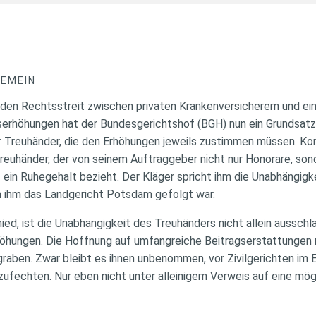
GEMEIN
den Rechtsstreit zwischen privaten Krankenversicherern und ein
erhöhungen hat der Bundesgerichtshof (BGH) nun ein Grundsatzur
r Treuhänder, die den Erhöhungen jeweils zustimmen müssen. Kon
reuhänder, der von seinem Auftraggeber nicht nur Honorare, son
in Ruhegehalt bezieht. Der Kläger spricht ihm die Unabhängigke
n ihm das Landgericht Potsdam gefolgt war.
ed, ist die Unabhängigkeit des Treuhänders nicht allein ausschl
höhungen. Die Hoffnung auf umfangreiche Beitragserstattungen
raben. Zwar bleibt es ihnen unbenommen, vor Zivilgerichten im E
ufechten. Nur eben nicht unter alleinigem Verweis auf eine mö