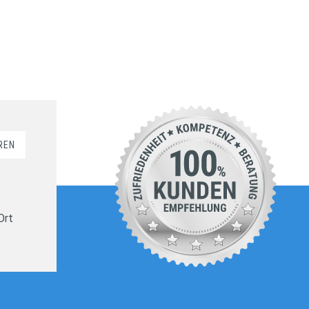
REN
Ort