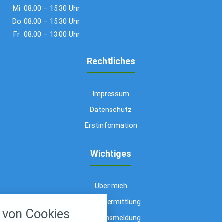
Mi
08:00 – 15:30 Uhr
Do
08:00 – 15:30 Uhr
Fr
08:00 – 13:00 Uhr
Rechtliches
Impressum
Datenschutz
Erstinformation
Wichtiges
Über mich
nstellungen
Bedarfsermittlung
von Cookies
über alle verwendeten Cookies und
Schadensmeldung