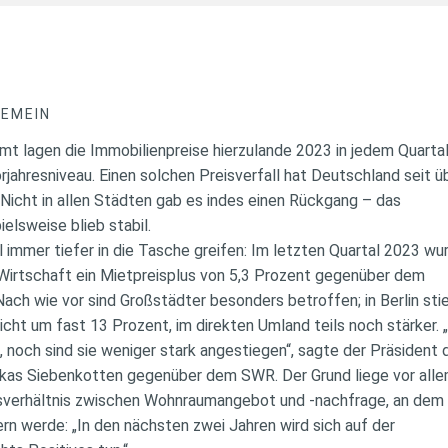
GEMEIN
t lagen die Immobilienpreise hierzulande 2023 in jedem Quarta
jahresniveau. Einen solchen Preisverfall hat Deutschland seit 
 Nicht in allen Städten gab es indes einen Rückgang – das
elsweise blieb stabil.
 immer tiefer in die Tasche greifen: Im letzten Quartal 2023 w
Wirtschaft ein Mietpreisplus von 5,3 Prozent gegenüber dem
. Nach wie vor sind Großstädter besonders betroffen; in Berlin st
cht um fast 13 Prozent, im direkten Umland teils noch stärker. 
 noch sind sie weniger stark angestiegen“, sagte der Präsident
as Siebenkotten gegenüber dem SWR. Der Grund liege vor all
ssverhältnis zwischen Wohnraumangebot und -nachfrage, an dem
ern werde: „In den nächsten zwei Jahren wird sich auf der