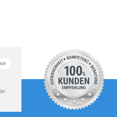
REN
Ort