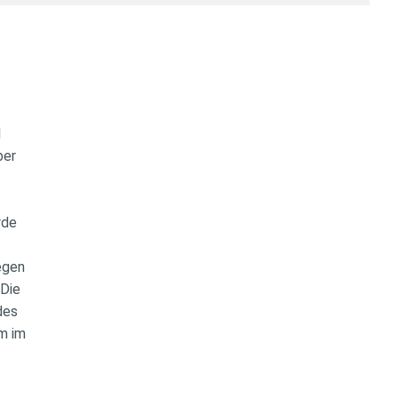
l
über
urde
iegen
„Die
 des
em im