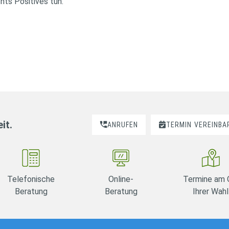
chts Positives tun.“
it.
ANRUFEN
TERMIN
VEREINBA
Telefonische
Online-
Termine am 
Beratung
Beratung
Ihrer Wahl