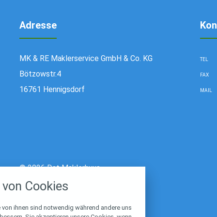
Adresse
Kon
MK & RE Maklerservice GmbH & Co. KG
TEL
Bötzowstr.4
FAX
16761 Hennigsdorf
MAIL
stellungen
© 2026 Dat Maklerhuus
rwendeten Cookies und Skripte. Sie haben die
von Cookies
u akzeptieren oder zu blockieren.
Notwendig
e von ihnen sind notwendig während andere uns
rbessern. Sie akzeptieren unsere Cookies, wenn