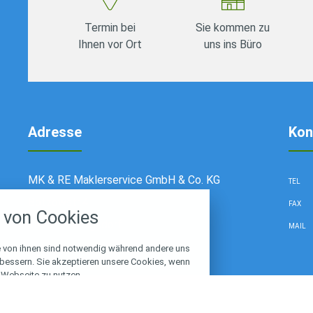
Termin bei
Sie kommen zu
Ihnen vor Ort
uns ins Büro
Adresse
Kon
stellungen
MK & RE Maklerservice GmbH & Co. KG
TEL
rwendeten Cookies und Skripte. Sie haben die
Bötzowstr.4
FAX
von Cookies
u akzeptieren oder zu blockieren.
16761 Hennigsdorf
MAIL
Notwendig
e von ihnen sind notwendig während andere uns
rbessern. Sie akzeptieren unsere Cookies, wenn
 Webseite zu nutzen.
Performance
Marketing
gen
Alle Cookies akzeptieren