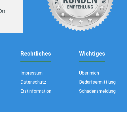
Ort
Rechtliches
Wichtiges
Impressum
Über mich
Datenschutz
Bedarfsermittlung
Erstinformation
Schadensmeldung