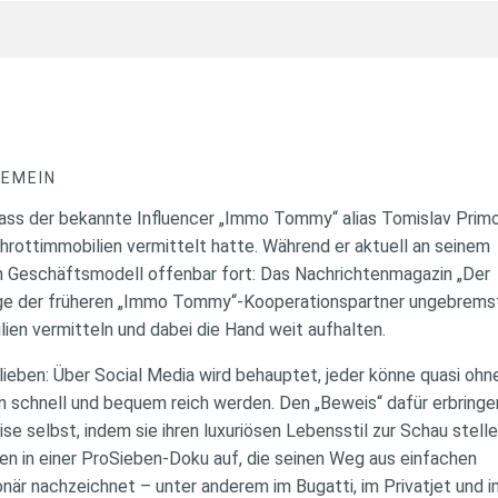
GEMEIN
ass der bekannte Influencer „Immo Tommy“ alias Tomislav Prim
rottimmobilien vermittelt hatte. Während er aktuell an seinem
n Geschäftsmodell offenbar fort: Das Nachrichtenmagazin „Der
inige der früheren „Immo Tommy“-Kooperationspartner ungebrem
ien vermitteln und dabei die Hand weit aufhalten.
lieben: Über Social Media wird behauptet, jeder könne quasi oh
en schnell und bequem reich werden. Den „Beweis“ dafür erbring
se selbst, indem sie ihren luxuriösen Lebensstil zur Schau stell
ten in einer ProSieben-Doku auf, die seinen Weg aus einfachen
onär nachzeichnet – unter anderem im Bugatti, im Privatjet und 