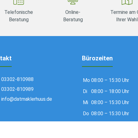
Telefonische
Online-
Termine am 
Beratung
Beratung
Ihrer Wahl
takt
Bürozeiten
03302-810988
Mo
08:00 – 15:30 Uhr
03302-810989
Di
08:00 – 18:00 Uhr
info@datmaklerhuus.de
Mi
08:00 – 15:30 Uhr
Do
08:00 – 15:30 Uhr
Fr
08:00 – 13:00 Uhr