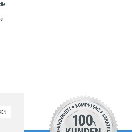
 die
se
REN