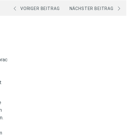
VORIGER BEITRAG
NÄCHSTER BEITRAG
orac
st
ne
en
en.
im