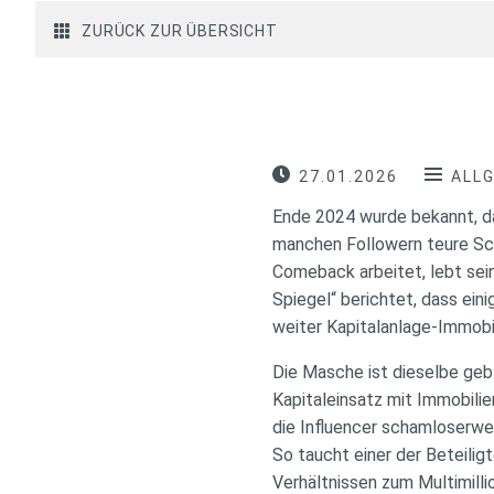
ZURÜCK ZUR ÜBERSICHT
27.01.2026
ALL
Ende 2024 wurde bekannt, d
manchen Followern teure Sch
Comeback arbeitet, lebt sei
Spiegel“ berichtet, dass e
weiter Kapitalanlage-Immobil
Die Masche ist dieselbe geb
Kapitaleinsatz mit Immobili
die Influencer schamloserwei
So taucht einer der Beteilig
Verhältnissen zum Multimilli