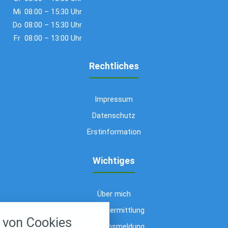
Mi
08:00 – 15:30 Uhr
Do
08:00 – 15:30 Uhr
Fr
08:00 – 13:00 Uhr
Rechtliches
Impressum
Datenschutz
Erstinformation
Wichtiges
Über mich
nstellungen
Bedarfsermittlung
von Cookies
über alle verwendeten Cookies und
Schadensmeldung