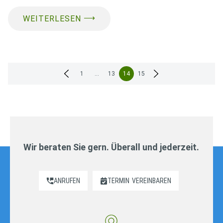
⟶
WEITERLESEN
Seitennummerierung
1
…
13
14
15
der
Beiträge
Wir beraten Sie gern. Überall und jederzeit.
ANRUFEN
TERMIN
VEREINBAREN