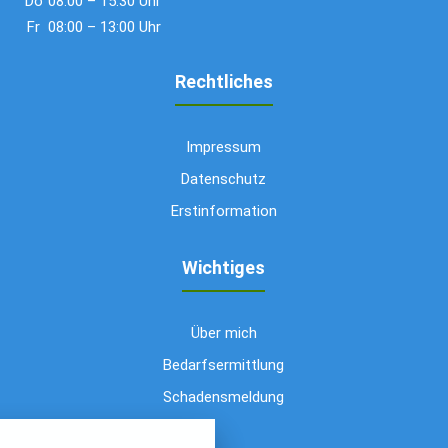
Do
08:00 – 15:30 Uhr
Fr
08:00 – 13:00 Uhr
Rechtliches
Impressum
Datenschutz
Erstinformation
Wichtiges
Über mich
Bedarfsermittlung
Schadensmeldung
nstellungen