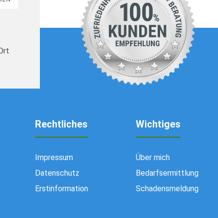
Ort
Rechtliches
Wichtiges
Impressum
Über mich
Datenschutz
Bedarfsermittlung
Erstinformation
Schadensmeldung