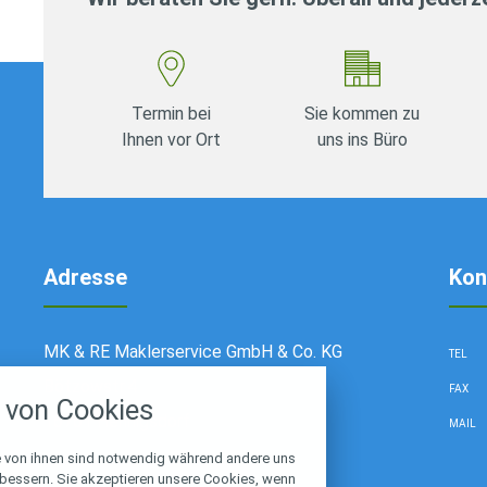
Termin bei
Sie kommen zu
Ihnen vor Ort
uns ins Büro
Adresse
Kon
stellungen
MK & RE Maklerservice GmbH & Co. KG
TEL
Bötzowstr.4
rwendeten Cookies und Skripte. Sie haben die
FAX
von Cookies
u akzeptieren oder zu blockieren.
16761 Hennigsdorf
MAIL
Notwendig
e von ihnen sind notwendig während andere uns
rbessern. Sie akzeptieren unsere Cookies, wenn