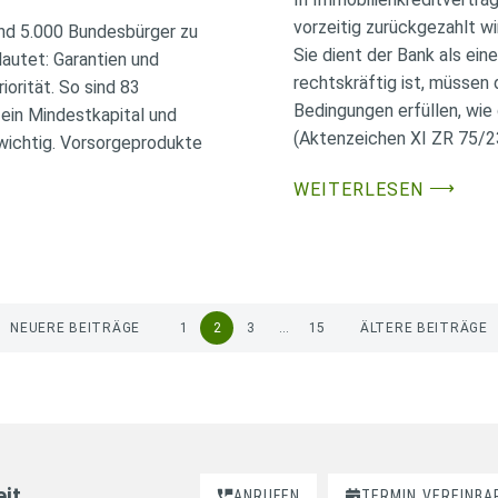
vorzeitig zurückgezahlt wi
nd 5.000 Bundesbürger zu
Sie dient der Bank als ei
lautet: Garantien und
rechtskräftig ist, müssen
orität. So sind 83
Bedingungen erfüllen, wie
ein Mindestkapital und
(Aktenzeichen XI ZR 75/23
 wichtig. Vorsorgeprodukte
⟶
WEITERLESEN
NEUERE BEITRÄGE
1
2
3
…
15
ÄLTERE BEITRÄGE
it.
ANRUFEN
TERMIN
VEREINBA