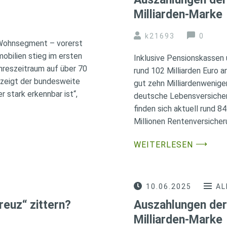
Milliarden-Marke
k21693
0
 Wohnsegment – vorerst
bilien stieg im ersten
Inklusive Pensionskassen
hreszeitraum auf über 70
rund 102 Milliarden Euro 
s zeigt der bundesweite
gut zehn Milliardenwenige
 stark erkennbar ist“,
deutsche Lebensversicher
finden sich aktuell rund 8
Millionen Rentenversicher
⟶
WEITERLESEN
10.06.2025
AL
euz“ zittern?
Auszahlungen der
Milliarden-Marke