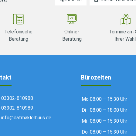
Telefonische
Online-
Termine am 
Beratung
Beratung
Ihrer Wahl
takt
Bürozeiten
03302-810988
Mo
08:00 – 15:30 Uhr
03302-810989
Di
08:00 – 18:00 Uhr
info@datmaklerhuus.de
Mi
08:00 – 15:30 Uhr
Do
08:00 – 15:30 Uhr