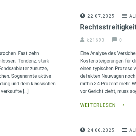
22.07.2025
AL
Rechtsstreitigkei
k21693
0
brochen. Fast zehn
Eine Analyse des Versic
hlossen, Tendenz: stark
Kostensteigerungen für di
Fondsanbieter zunutze,
einen typischen Prozess 
chen. Sogenannte aktive
defekten Neuwagen noch 8.
ldung und dem klassischen
mithin 34 Prozent mehr. 
verkaufte […]
vor Gericht zieht, muss so
⟶
WEITERLESEN
24.06.2025
AL