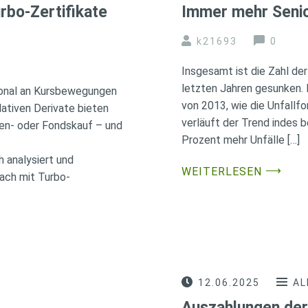
rbo-Zertifikate
Immer mehr Senior
k21693
0
Insgesamt ist die Zahl de
letzten Jahren gesunken.
ional an Kursbewegungen
von 2013, wie die Unfallfo
lativen Derivate bieten
verläuft der Trend indes b
ien- oder Fondskauf – und
Prozent mehr Unfälle […]
h analysiert und
⟶
WEITERLESEN
ach mit Turbo-
12.06.2025
AL
Auszahlungen der