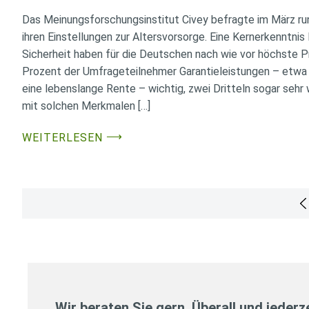
Das Meinungsforschungsinstitut Civey befragte im März ru
ihren Einstellungen zur Altersvorsorge. Eine Kernerkenntnis 
Sicherheit haben für die Deutschen nach wie vor höchste Pri
Prozent der Umfrageteilnehmer Garantieleistungen – etwa 
eine lebenslange Rente – wichtig, zwei Dritteln sogar sehr
mit solchen Merkmalen […]
⟶
WEITERLESEN
Seitennummerierung
der
Beiträge
Wir beraten Sie gern. Überall und jederze