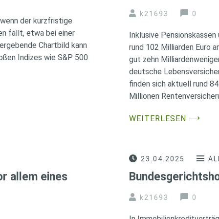
k21693
0
wenn der kurzfristige
n fällt, etwa bei einer
Inklusive Pensionskassen
 ergebende Chartbild kann
rund 102 Milliarden Euro 
großen Indizes wie S&P 500
gut zehn Milliardenwenige
deutsche Lebensversicher
finden sich aktuell rund 8
Millionen Rentenversicher
⟶
WEITERLESEN
23.04.2025
AL
or allem eines
Bundesgerichtsho
k21693
0
In Immobilienkreditverträg