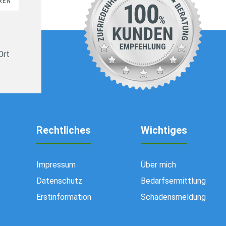
REN
Ort
Rechtliches
Wichtiges
Impressum
Über mich
Datenschutz
Bedarfsermittlung
Erstinformation
Schadensmeldung