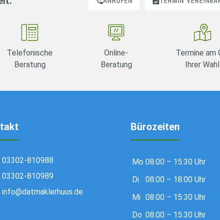
it.
ANRUFEN
TERMIN
VEREINBA
Telefonische
Online-
Termine am 
Beratung
Beratung
Ihrer Wahl
takt
Bürozeiten
03302-810988
Mo
08:00 – 15:30 Uhr
03302-810989
Di
08:00 – 18:00 Uhr
info@datmaklerhuus.de
Mi
08:00 – 15:30 Uhr
Do
08:00 – 15:30 Uhr