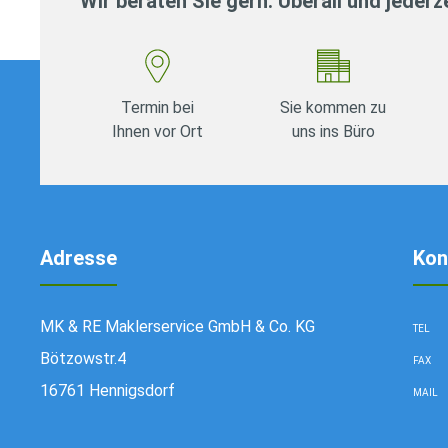
Wir beraten Sie gern. Überall und jederze
Termin bei
Sie kommen zu
Ihnen vor Ort
uns ins Büro
Adresse
Kon
MK & RE Maklerservice GmbH & Co. KG
TEL
Bötzowstr.4
FAX
16761 Hennigsdorf
MAIL