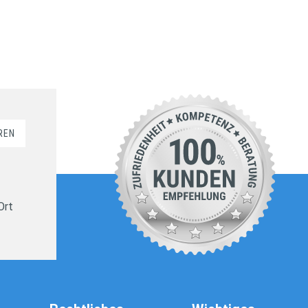
REN
Ort