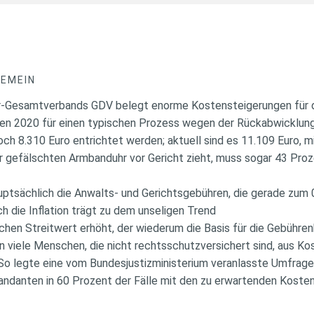
GEMEIN
er-Gesamtverbands GDV belegt enorme Kostensteigerungen für di
en 2020 für einen typischen Prozess wegen der Rückabwicklung
h 8.310 Euro entrichtet werden; aktuell sind es 11.109 Euro, m
r gefälschten Armbanduhr vor Gericht zieht, muss sogar 43 Proz
uptsächlich die Anwalts- und Gerichtsgebühren, die gerade zum 0
 die Inflation trägt zu dem unseligen Trend
lichen Streitwert erhöht, der wiederum die Basis für die Gebühre
n viele Menschen, die nicht rechtsschutzversichert sind, aus Ko
So legte eine vom Bundesjustizministerium veranlasste Umfrage
andanten in 60 Prozent der Fälle mit den zu erwartenden Kosten