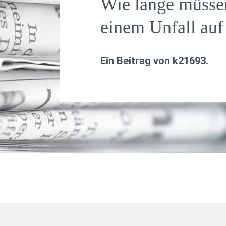
Wie lange müsse
einem Unfall auf
Ein Beitrag von
k21693
.