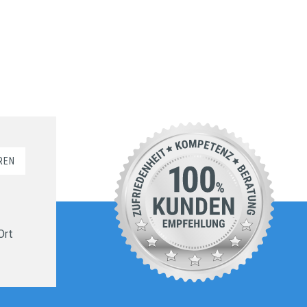
REN
Ort