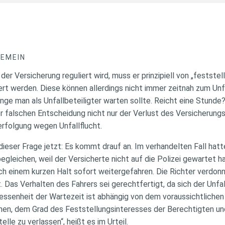
GEMEIN
der Versicherung reguliert wird, muss er prinzipiell von „festste
ert werden. Diese können allerdings nicht immer zeitnah zum Un
lange man als Unfallbeteiligter warten sollte. Reicht eine Stunde
er falschen Entscheidung nicht nur der Verlust des Versicherung
erfolgung wegen Unfallflucht.
dieser Frage jetzt: Es kommt drauf an. Im verhandelten Fall hatt
gleichen, weil der Versicherte nicht auf die Polizei gewartet ha
ch einem kurzen Halt sofort weitergefahren. Die Richter verdon
. Das Verhalten des Fahrers sei gerechtfertigt, da sich der Unfa
essenheit der Wartezeit ist abhängig von dem voraussichtlichen
nen, dem Grad des Feststellungsinteresses der Berechtigten u
telle zu verlassen“, heißt es im Urteil.