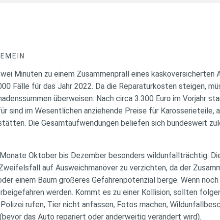
GEMEIN
wei Minuten zu einem Zusammenprall eines kaskoversicherten Au
00 Fälle für das Jahr 2022. Da die Reparaturkosten steigen, mü
hadenssummen überweisen: Nach circa 3.300 Euro im Vorjahr st
ür sind im Wesentlichen anziehende Preise für Karosserieteile, 
tätten. Die Gesamtaufwendungen beliefen sich bundesweit zule
e Monate Oktober bis Dezember besonders wildunfallträchtig. Di
m Zweifelsfall auf Ausweichmanöver zu verzichten, da der Zusam
r einem Baum größeres Gefahrenpotenzial berge. Wenn noch mö
beigefahren werden. Kommt es zu einer Kollision, sollten folg
 Polizei rufen, Tier nicht anfassen, Fotos machen, Wildunfallbes
(bevor das Auto repariert oder anderweitig verändert wird).