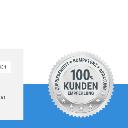
REN
Ort