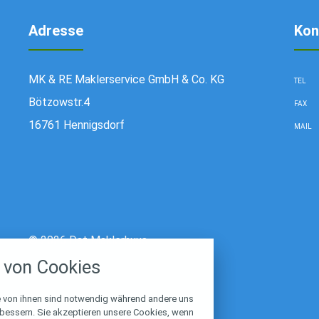
Adresse
Kon
MK & RE Maklerservice GmbH & Co. KG
TEL
Bötzowstr.4
FAX
16761 Hennigsdorf
MAIL
stellungen
© 2026 Dat Maklerhuus
rwendeten Cookies und Skripte. Sie haben die
von Cookies
u akzeptieren oder zu blockieren.
Notwendig
e von ihnen sind notwendig während andere uns
rbessern. Sie akzeptieren unsere Cookies, wenn