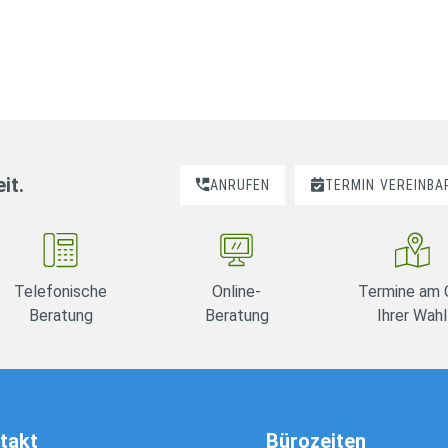
it.
ANRUFEN
TERMIN
VEREINBA
Telefonische
Online-
Termine am 
Beratung
Beratung
Ihrer Wahl
takt
Bürozeiten